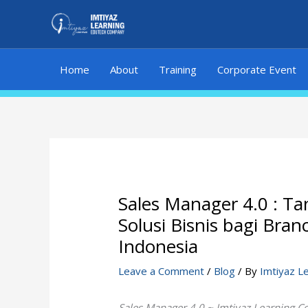
Skip
to
content
Home
About
Training
Corporate Event
Sales Manager 4.0 : T
Solusi Bisnis bagi Bran
Indonesia
Leave a Comment
/
Blog
/ By
Imtiyaz L
Sales Manager 4.0 ~ Imtiyaz Learning C