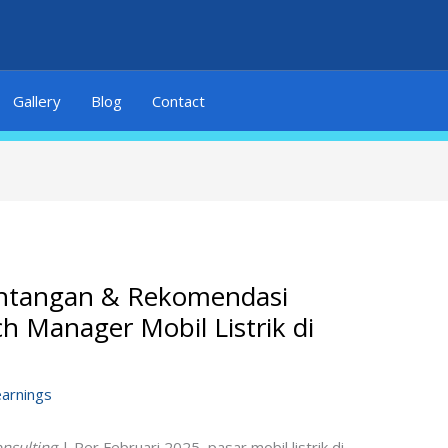
Gallery
Blog
Contact
antangan & Rekomendasi
ch Manager Mobil Listrik di
earnings
onsulting
| Per Februari 2025, pasar mobil listrik di