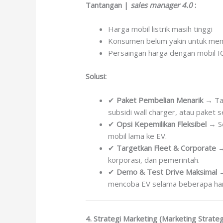
Tantangan |
sales manager 4.0
:
Harga mobil listrik masih tinggi
Konsumen belum yakin untuk mem
Persaingan harga dengan mobil IC
Solusi:
✔
Paket Pembelian Menarik
→ Tam
subsidi wall charger, atau paket s
✔
Opsi Kepemilikan Fleksibel
→ Se
mobil lama ke EV.
✔
Targetkan Fleet & Corporate
→
korporasi, dan pemerintah.
✔
Demo & Test Drive Maksimal
→
mencoba EV selama beberapa har
4. Strategi Marketing (Marketing Strate