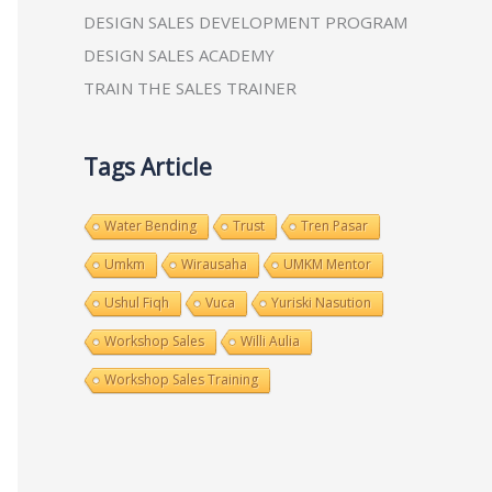
DESIGN SALES DEVELOPMENT PROGRAM
DESIGN SALES ACADEMY
TRAIN THE SALES TRAINER
Tags Article
Water Bending
Trust
Tren Pasar
Umkm
Wirausaha
UMKM Mentor
Ushul Fiqh
Vuca
Yuriski Nasution
Workshop Sales
Willi Aulia
Workshop Sales Training