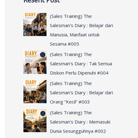
Resent Post
r
c
(Sales Training) The
h
Salesman’s Diary : Belajar dari
f
Manusia, Manfaat untuk
o
Sesama #005
r
(Sales Training) The
:
Salesman’s Diary : Tak Semua
Diskon Perlu Dipenuhi #004
(Sales Training) The
Salesman’s Diary : Belajar dari
Orang “Kecil” #003
(Sales Training) The
Salesman’s Diary : Memasuki
Dunia Sesungguhnya #002