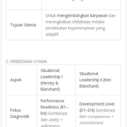
Untuk
mengembangkan karyawan
dan
meningkatkan efektivitas melalui
Tujuan Utama
pendekatan kepemimpinan yang
adaptif.
C. PERBEDAAN UTAMA
Situational
Situational
Leadership I
Aspek
Leadership II (Ken
(Hersey &
Blanchard)
Blanchard)
Performance
Development Level
Readiness (R1–
Fokus
(D1–D4):
kombinasi
R4):
kombinasi
Diagnostik
dari
competence +
dari
ability +
commitment
willingness