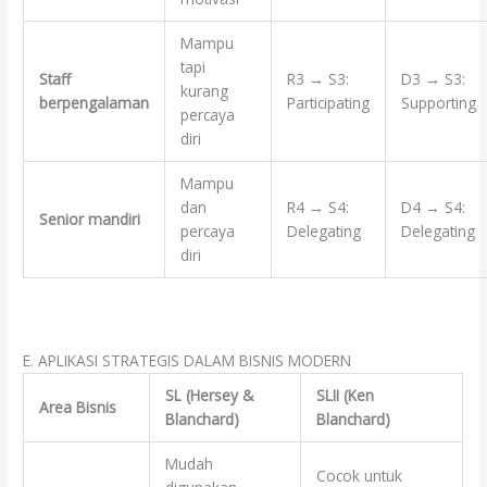
Mampu
tapi
Staff
R3 → S3:
D3 → S3:
kurang
berpengalaman
Participating
Supporting
percaya
diri
Mampu
dan
R4 → S4:
D4 → S4:
Senior mandiri
percaya
Delegating
Delegating
diri
E. APLIKASI STRATEGIS DALAM BISNIS MODERN
SL (Hersey &
SLII (Ken
Area Bisnis
Blanchard)
Blanchard)
Mudah
Cocok untuk