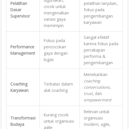
digunakan,
Pelatihan
pelatihan lanjutan,
cocok untuk
Dasar
fokus pada
mengenalkan
Supervisor
pengembangan
variasi gaya
karyawan
memimpin
Sangat efektif
Fokus pada
karena fokus pada
Performance
pencocokan
percakapan
Management
gaya dengan
performa &
tugas
pengembangan
Menekankan
coaching
Coaching
Terbatas dalam
conversations
,
Karyawan
alat coaching
trust
, dan
empowerment
Relevan untuk
Kurang cocok
Transformasi
organisasi
untuk organisasi
Budaya
modern, agile,
agile