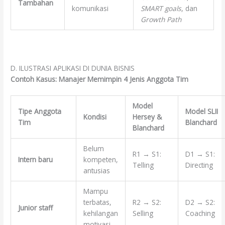
Tambahan
komunikasi
SMART goals
, dan
Growth Path
D. ILUSTRASI APLIKASI DI DUNIA BISNIS
Contoh Kasus: Manajer Memimpin 4 Jenis Anggota Tim
Model
Tipe Anggota
Model SLII
Kondisi
Hersey &
Tim
Blanchard
Blanchard
Belum
R1 → S1:
D1 → S1:
Intern baru
kompeten,
Telling
Directing
antusias
Mampu
terbatas,
R2 → S2:
D2 → S2:
Junior staff
kehilangan
Selling
Coaching
motivasi