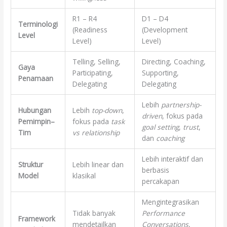
R1 – R4
D1 – D4
Terminologi
(Readiness
(Development
Level
Level)
Level)
Telling, Selling,
Directing, Coaching,
Gaya
Participating,
Supporting,
Penamaan
Delegating
Delegating
Lebih
partnership-
Hubungan
Lebih
top-down
,
driven
, fokus pada
Pemimpin–
fokus pada
task
goal setting
,
trust
,
Tim
vs relationship
dan
coaching
Lebih interaktif dan
Struktur
Lebih linear dan
berbasis
Model
klasikal
percakapan
Mengintegrasikan
Tidak banyak
Performance
Framework
mendetailkan
Conversations
,