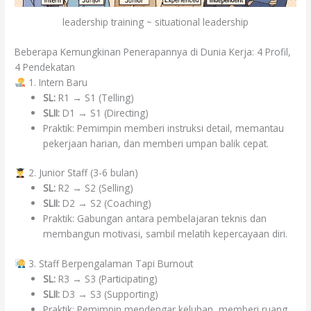
leadership training ~ situational leadership
Beberapa Kemungkinan Penerapannya di Dunia Kerja: 4 Profil,
4 Pendekatan
1. Intern Baru
SL:
R1 → S1 (Telling)
SLII:
D1 → S1 (Directing)
Praktik: Pemimpin memberi instruksi detail, memantau
pekerjaan harian, dan memberi umpan balik cepat.
2. Junior Staff (3-6 bulan)
SL:
R2 → S2 (Selling)
SLII:
D2 → S2 (Coaching)
Praktik: Gabungan antara pembelajaran teknis dan
membangun motivasi, sambil melatih kepercayaan diri.
3. Staff Berpengalaman Tapi Burnout
SL:
R3 → S3 (Participating)
SLII:
D3 → S3 (Supporting)
Praktik: Pemimpin mendengar keluhan, memberi ruang