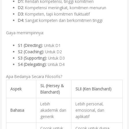
D1:
Rendah kompetensi, tinggi komitmen
D2:
Kompetensi meningkat, komitmen menurun
D3:
Kompeten, tapi komitmen fluktuatif
D4:
Sangat kompeten dan berkomitmen tinggi
Gaya memimpinnya:
S1 (Directing):
Untuk D1
S2 (Coaching):
Untuk D2
S3 (Supporting):
Untuk D3
S4 (Delegating):
Untuk D4
Apa Bedanya Secara Filosofis?
SL (Hersey &
Aspek
SLII (Ken Blanchard)
Blanchard)
Lebih
Lebih personal,
Bahasa
akademik dan
emosional, dan
generik
aplikatif
Cocok untuk
Cocok untuk dunia