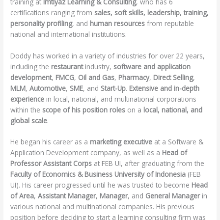
training at
Imtiyaz
Learning &
Consulting
, who has 6
certifications ranging from
sales, soft skills, leadership, training,
personality profiling
, and
human resources
from reputable
national and international institutions.
Doddy has worked in a variety of industries for over 22 years,
including the
restaurant
industry,
software and application
development
,
FMCG
,
Oil and Gas
,
Pharmacy
,
Direct Selling
,
MLM
,
Automotive
,
SME
, and
Start-Up
.
Extensive and in-depth
experience
in local, national, and multinational corporations
within the
scope of his position roles
on a
local, national, and
global scale
.
He began his career as a
marketing executive
at a Software &
Application Development company, as well as a
Head of
P
rofessor Assistant Corps
at FEB UI, after graduating from the
Faculty of Economics & Business University of Indonesia
(FEB
UI). His career progressed until he was trusted to become
Head
of Area
,
Assistant Manager
,
Manager
, and
General Manager
in
various national and multinational companies. His previous
position before deciding to start a learning consulting firm was