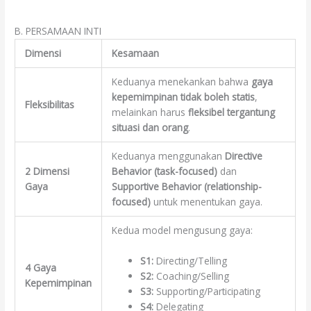
B. PERSAMAAN INTI
Dimensi
Kesamaan
Keduanya menekankan bahwa
gaya
kepemimpinan tidak boleh statis
,
Fleksibilitas
melainkan harus
fleksibel tergantung
situasi dan orang
.
Keduanya menggunakan
Directive
2 Dimensi
Behavior (task-focused)
dan
Gaya
Supportive Behavior (relationship-
focused)
untuk menentukan gaya.
Kedua model mengusung gaya:
S1:
Directing/Telling
4 Gaya
S2:
Coaching/Selling
Kepemimpinan
S3:
Supporting/Participating
S4:
Delegating