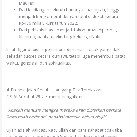
Madinah.
Dari kehilangan seluruh hartanya saat hijrah, hingga
menjadi konglomerat dengan total sedekah setara
Rp476 miliar, kurs tahun 2022.
Dari pebisnis biasa menjadi tokoh umat: diplomat,
filantrop, bahkan pelindung keluarga Nabi.
Inilah figur pebisnis penembus dimensi—sosok yang tidak
sekadar sukses secara duniawi, tetapi juga menembus batas
waktu, generasi, dan spiritualitas.
4. Proses: Jalan Penuh Ujian yang Tak Terelakkan
QS Al Ankabut 29:2-3 memperingatkan:
“Apakah manusia mengira mereka akan dibiarkan berkata
‘kami telah beriman’, padahal mereka belum diuji?”
Ujian adalah validasi. Rasulullah dan para sahabat tidak tiba-
tiba menjadi tokoh besar. Mereka diuji dengan kelaparan,