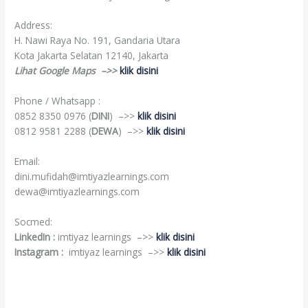
Address:
H. Nawi Raya No. 191, Gandaria Utara
Kota Jakarta Selatan 12140, Jakarta
Lihat Google Maps –>>
klik disini
Phone / Whatsapp :
0852 8350 0976 (
DINI
) –>>
klik disini
0812 9581 2288 (
DEWA
) –>>
klik disini
Email:
dini.mufidah@imtiyazlearnings.com
dewa@imtiyazlearnings.com
Socmed:
LinkedIn :
imtiyaz learnings –>>
klik disini
Instagram :
imtiyaz learnings –>>
klik disini