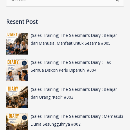
S
e
a
Resent Post
r
c
(Sales Training) The Salesman’s Diary : Belajar
h
dari Manusia, Manfaat untuk Sesama #005
f
o
(Sales Training) The Salesman’s Diary : Tak
r
Semua Diskon Perlu Dipenuhi #004
:
(Sales Training) The Salesman’s Diary : Belajar
dari Orang “Kecil” #003
(Sales Training) The Salesman’s Diary : Memasuki
Dunia Sesungguhnya #002