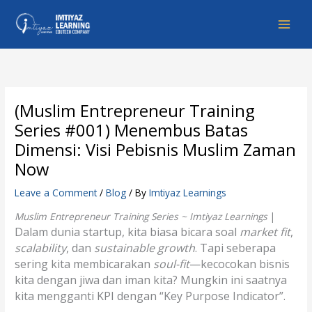
Skip
to
content
(Muslim Entrepreneur Training
Series #001) Menembus Batas
Dimensi: Visi Pebisnis Muslim Zaman
Now
Leave a Comment
/
Blog
/ By
Imtiyaz Learnings
Muslim Entrepreneur Training Series ~ Imtiyaz Learnings
|
Dalam dunia startup, kita biasa bicara soal
market fit
,
scalability
, dan
sustainable growth
. Tapi seberapa
sering kita membicarakan
soul-fit
—kecocokan bisnis
kita dengan jiwa dan iman kita? Mungkin ini saatnya
kita mengganti KPI dengan “Key Purpose Indicator”.