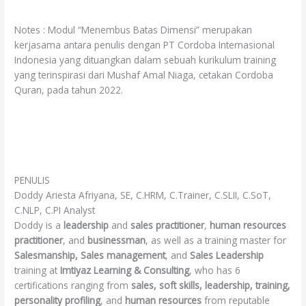
Notes : Modul “Menembus Batas Dimensi” merupakan
kerjasama antara penulis dengan PT Cordoba Internasional
Indonesia yang dituangkan dalam sebuah kurikulum training
yang terinspirasi dari Mushaf Amal Niaga, cetakan Cordoba
Quran, pada tahun 2022.
PENULIS
Doddy Ariesta Afriyana, SE, C.HRM, C.Trainer, C.SLII, C.SoT,
C.NLP, C.PI Analyst
Doddy is a
leadership
and
sales practitioner
,
human resources
practitioner
, and
businessman
, as well as a training master for
Salesmanship, Sales management
, and
Sales Leadership
training at
Imtiyaz
Learning &
Consulting
, who has 6
certifications ranging from
sales, soft skills, leadership, training,
personality profiling
, and
human resources
from reputable