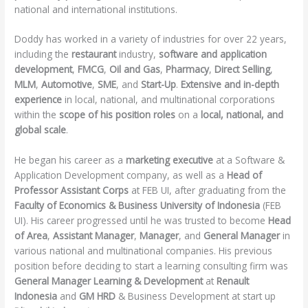
national and international institutions.
Doddy has worked in a variety of industries for over 22 years,
including the
restaurant
industry,
software and application
development
,
FMCG
,
Oil and Gas
,
Pharmacy
,
Direct Selling
,
MLM
,
Automotive
,
SME
, and
Start-Up
.
Extensive and in-depth
experience
in local, national, and multinational corporations
within the
scope of his position roles
on a
local, national, and
global scale
.
He began his career as a
marketing executive
at a Software &
Application Development company, as well as a
Head of
P
rofessor Assistant Corps
at FEB UI, after graduating from the
Faculty of Economics & Business University of Indonesia
(FEB
UI). His career progressed until he was trusted to become
Head
of Area
,
Assistant Manager
,
Manager
, and
General Manager
in
various national and multinational companies. His previous
position before deciding to start a learning consulting firm was
General Manager Learning & Development
at
Renault
Indonesia
and
GM HRD
& Business Development at start up