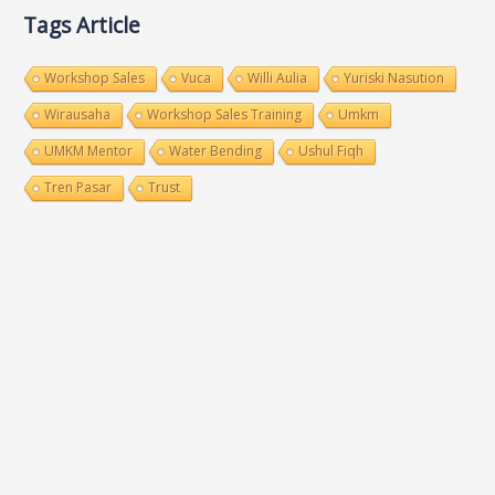
Tags Article
Workshop Sales
Vuca
Willi Aulia
Yuriski Nasution
Wirausaha
Workshop Sales Training
Umkm
UMKM Mentor
Water Bending
Ushul Fiqh
Tren Pasar
Trust