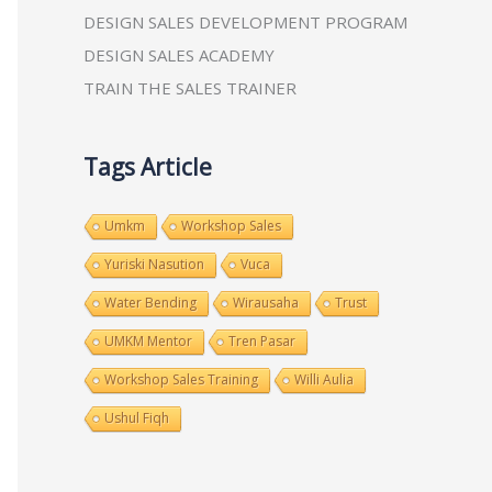
DESIGN SALES DEVELOPMENT PROGRAM
DESIGN SALES ACADEMY
TRAIN THE SALES TRAINER
Tags Article
Umkm
Workshop Sales
Yuriski Nasution
Vuca
Water Bending
Wirausaha
Trust
UMKM Mentor
Tren Pasar
Workshop Sales Training
Willi Aulia
Ushul Fiqh