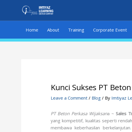
Skip
to
content
Home
About
Training
Corporate Event
Kunci Sukses PT Beton
Leave a Comment
/
Blog
/ By
Imtiyaz L
PT Beton Perkasa Wijaksan
a ~
Sales T
yang kompetitif, kualitas seperti rend
membawa keberhasilan berkelanjutan