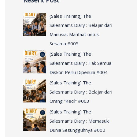
Resent Post
r
c
(Sales Training) The
h
Salesman’s Diary : Belajar dari
f
Manusia, Manfaat untuk
o
Sesama #005
r
(Sales Training) The
:
Salesman’s Diary : Tak Semua
Diskon Perlu Dipenuhi #004
(Sales Training) The
Salesman’s Diary : Belajar dari
Orang “Kecil” #003
(Sales Training) The
Salesman’s Diary : Memasuki
Dunia Sesungguhnya #002