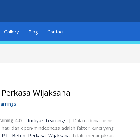
Gallery
Blog
Contact
 Perkasa Wijaksana
earnings
raining 4.0
–
Imtiyaz Learnings
| Dalam dunia bisnis
ah hati dan open-mindedness adalah faktor kunci yang
.
PT. Beton Perkasa Wijaksana
telah menunjukkan