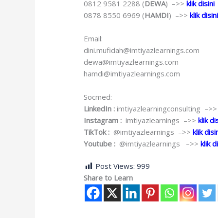
0812 9581 2288 (
DEWA
) –>>
klik disini
0878 8550 6969 (
HAMDI
) –>>
klik disin
Email:
dini.mufidah@imtiyazlearnings.com
dewa@imtiyazlearnings.com
hamdi@imtiyazlearnings.com
Socmed:
LinkedIn :
imtiyazlearningconsulting –>
Instagram :
imtiyazlearnings –>>
klik di
TikTok :
@imtiyazlearnings –>>
klik disi
Youtube :
@imtiyazlearnings –>>
klik d
Post Views:
999
Share to Learn