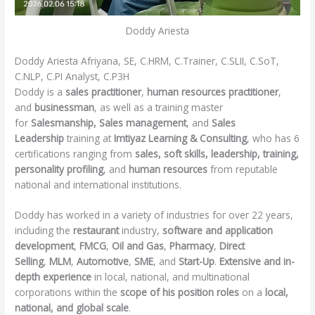
Doddy Ariesta
Doddy Ariesta Afriyana, SE, C.HRM, C.Trainer, C.SLII, C.SoT,
C.NLP, C.PI Analyst, C.P3H
Doddy is a
sales practitioner
,
human resources practitioner
,
and
businessman
, as well as a training master
for
Salesmanship, Sales management
, and
Sales
Leadership
training at
Imtiyaz
Learning &
Consulting
, who has 6
certifications ranging from
sales, soft skills, leadership, training,
personality profiling
, and
human resources
from reputable
national and international institutions.
Doddy has worked in a variety of industries for over 22 years,
including the
restaurant
industry,
software and application
development
,
FMCG
,
Oil and Gas
,
Pharmacy
,
Direct
Selling
,
MLM
,
Automotive
,
SME
, and
Start-Up
.
Extensive and in-
depth experience
in local, national, and multinational
corporations within the
scope of his position roles
on a
local,
national, and global scale
.