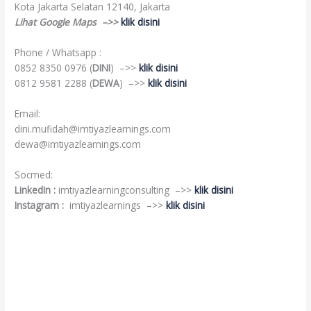
Kota Jakarta Selatan 12140, Jakarta
Lihat Google Maps –>>
klik disini
Phone / Whatsapp :
0852 8350 0976 (
DINI
) –>>
klik disini
0812 9581 2288 (
DEWA
) –>>
klik disini
Email:
dini.mufidah@imtiyazlearnings.com
dewa@imtiyazlearnings.com
Socmed:
LinkedIn :
imtiyazlearningconsulting –>>
klik disini
Instagram :
imtiyazlearnings –>>
klik disini
Sales training
Sales training
Sales training
Sales training
Sales training