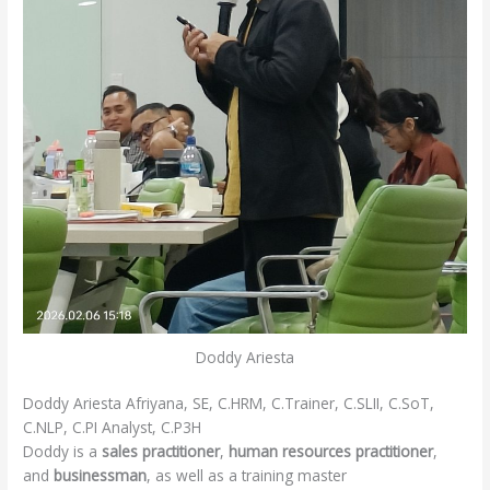
Doddy Ariesta
Doddy Ariesta Afriyana, SE, C.HRM, C.Trainer, C.SLII, C.SoT,
C.NLP, C.PI Analyst, C.P3H
Doddy is a
sales practitioner
,
human resources practitioner
,
and
businessman
, as well as a training master