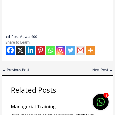
sales talent management
sales talent management
sales talent management
sales talent management
Post Views:
400
Share to Learn
←
Previous Post
Next Post
→
Related Posts
1
Managerial Training