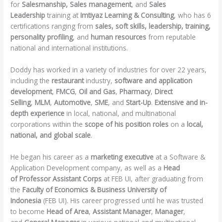
for
Salesmanship, Sales management
, and
Sales
Leadership
training at
Imtiyaz
Learning &
Consulting
, who has 6
certifications ranging from
sales, soft skills, leadership, training,
personality profiling
, and
human resources
from reputable
national and international institutions.
Doddy has worked in a variety of industries for over 22 years,
including the
restaurant
industry,
software and application
development
,
FMCG
,
Oil and Gas
,
Pharmacy
,
Direct
Selling
,
MLM
,
Automotive
,
SME
, and
Start-Up
.
Extensive and in-
depth experience
in local, national, and multinational
corporations within the
scope of his position roles
on a
local,
national, and global scale
.
He began his career as a
marketing executive
at a Software &
Application Development company, as well as a
Head
of
P
rofessor Assistant Corps
at FEB UI, after graduating from
the
Faculty of Economics & Business University of
Indonesia
(FEB UI). His career progressed until he was trusted
to become
Head of Area
,
Assistant Manager
,
Manager
,