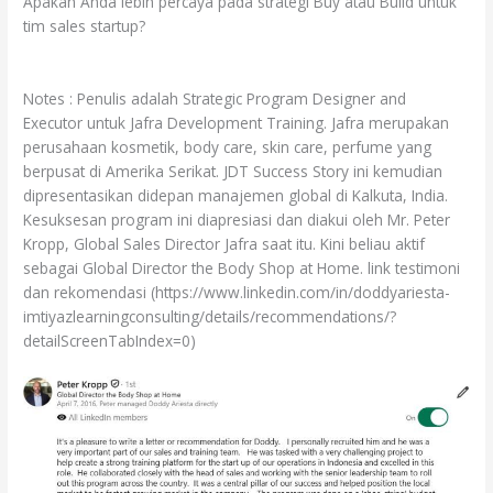
Apakah Anda lebih percaya pada strategi Buy atau Build untuk
tim sales startup?
Notes : Penulis adalah Strategic Program Designer and
Executor untuk Jafra Development Training. Jafra merupakan
perusahaan kosmetik, body care, skin care, perfume yang
berpusat di Amerika Serikat. JDT Success Story ini kemudian
dipresentasikan didepan manajemen global di Kalkuta, India.
Kesuksesan program ini diapresiasi dan diakui oleh Mr. Peter
Kropp, Global Sales Director Jafra saat itu. Kini beliau aktif
sebagai Global Director the Body Shop at Home. link testimoni
dan rekomendasi (https://www.linkedin.com/in/doddyariesta-
imtiyazlearningconsulting/details/recommendations/?
detailScreenTabIndex=0)