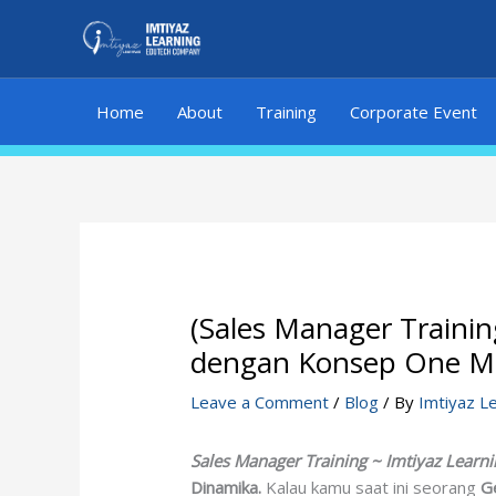
Skip
to
content
Home
About
Training
Corporate Event
(Sales Manager Trainin
dengan Konsep One M
Leave a Comment
/
Blog
/ By
Imtiyaz L
Sales Manager Training ~ Imtiyaz Learni
Dinamika.
Kalau kamu saat ini seorang
G