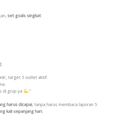
gan,
set goals singkat
:
g.
’, target 5 outlet aktif.
ma.
s di grup ya
.”
ng harus dicapai
, tanpa harus membaca laporan 5
ng kali sepanjang hari
.