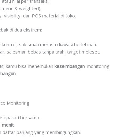
tau nilai per transaksi.
meric & weighted).
 visibility, dan POS material di toko.
bak di dua ekstrem:
 kontrol, salesman merasa diawasi berlebihan.
ar, salesman bebas tanpa arah, target meleset.
er
, kamu bisa menemukan
keseimbangan
: monitoring
mbangun
.
rce Monitoring
 disepakati bersama.
1 menit
.
an daftar panjang yang membingungkan.