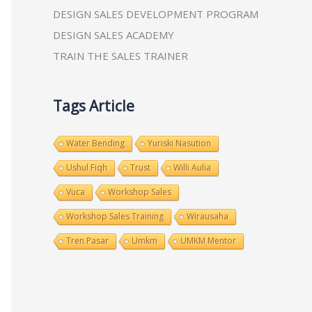
DESIGN SALES DEVELOPMENT PROGRAM
DESIGN SALES ACADEMY
TRAIN THE SALES TRAINER
Tags Article
Water Bending
Yuriski Nasution
Ushul Fiqh
Trust
Willi Aulia
Vuca
Workshop Sales
Workshop Sales Training
Wirausaha
Tren Pasar
Umkm
UMKM Mentor