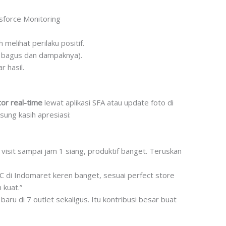
esforce Monitoring
 melihat perilaku positif.
g bagus dan dampaknya).
r hasil.
or real-time
lewat aplikasi SFA atau update foto di
sung kasih apresiasi:
visit sampai jam 1 siang, produktif banget. Teruskan
BC di Indomaret keren banget, sesuai perfect store
 kuat.”
aru di 7 outlet sekaligus. Itu kontribusi besar buat