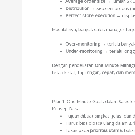
Average order size
→ jumlah SKU a
Distribution
→ sebaran produk (nu
Perfect store execution
→ display,
Masalahnya, banyak sales manager terje
Over-monitoring
→ terlalu banyak
Under-monitoring
→ terlalu longg
Dengan pendekatan
One Minute Manag
tetap ketat, tapi
ringan, cepat, dan me
Pilar 1: One Minute Goals dalam Salesfo
Konsep Dasar
Tujuan dibuat singkat, jelas, dan
Harus bisa dibaca ulang dalam
≤ 
Fokus pada
prioritas utama
, buk