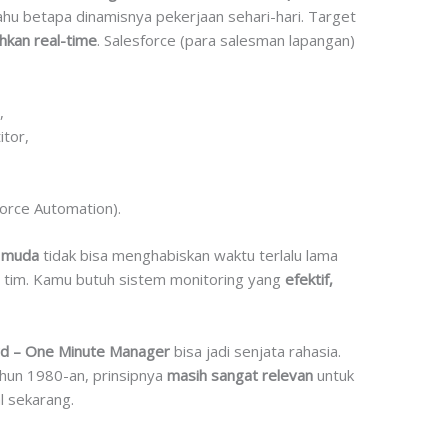
tahu betapa dinamisnya pekerjaan sehari-hari. Target
hkan real-time
. Salesforce (para salesman lapangan)
,
tor,
Force Automation).
 muda
tidak bisa menghabiskan waktu terlalu lama
 tim. Kamu butuh sistem monitoring yang
efektif,
rd – One Minute Manager
bisa jadi senjata rahasia.
ahun 1980-an, prinsipnya
masih sangat relevan
untuk
l sekarang.