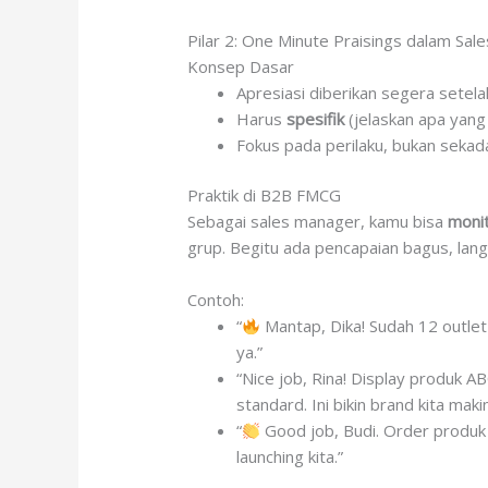
Pilar 2: One Minute Praisings dalam Sal
Konsep Dasar
Apresiasi diberikan segera setelah
Harus
spesifik
(jelaskan apa yan
Fokus pada perilaku, bukan sekada
Praktik di B2B FMCG
Sebagai sales manager, kamu bisa
monit
grup. Begitu ada pencapaian bagus, lang
Contoh:
“
Mantap, Dika! Sudah 12 outlet 
ya.”
“Nice job, Rina! Display produk A
standard. Ini bikin brand kita makin
“
Good job, Budi. Order produk b
launching kita.”