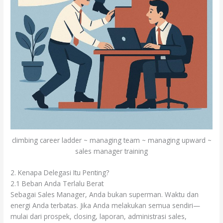
climbing career ladder ~ managing team ~ managing upward ~
sales manager training
2. Kenapa Delegasi Itu Penting?
2.1 Beban Anda Terlalu Berat
Sebagai Sales Manager, Anda bukan super­man. Waktu dan
energi Anda terbatas. Jika Anda melakukan semua sendiri—
mulai dari prospek, closing, laporan, administrasi sales,