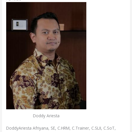
Doddy Ariesta
DoddyAriesta Afriyana, SE, C.HRM, C.Trainer, C.SLII, C.SoT,