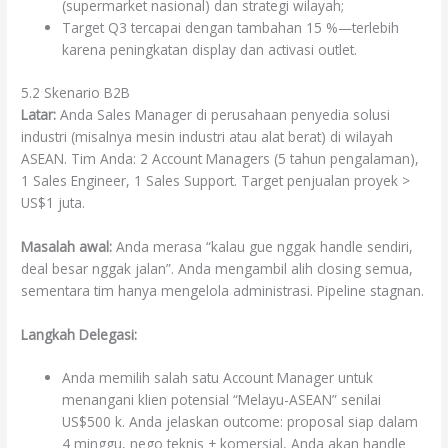
(supermarket nasional) dan strategi wilayah;
Target Q3 tercapai dengan tambahan 15 %—terlebih
karena peningkatan display dan activasi outlet.
5.2 Skenario B2B
Latar:
Anda Sales Manager di perusahaan penyedia solusi
industri (misalnya mesin industri atau alat berat) di wilayah
ASEAN. Tim Anda: 2 Account Managers (5 tahun pengalaman),
1 Sales Engineer, 1 Sales Support. Target penjualan proyek >
US$1 juta.
Masalah awal:
Anda merasa “kalau gue nggak handle sendiri,
deal besar nggak jalan”. Anda mengambil alih closing semua,
sementara tim hanya mengelola administrasi. Pipeline stagnan.
Langkah Delegasi:
Anda memilih salah satu Account Manager untuk
menangani klien potensial “Melayu-ASEAN” senilai
US$500 k. Anda jelaskan outcome: proposal siap dalam
4 minggu, nego teknis + komersial, Anda akan handle