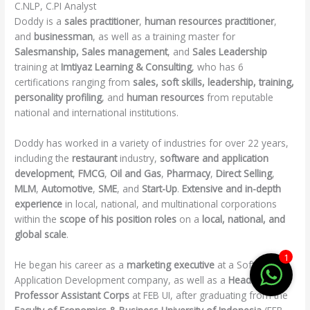
C.NLP, C.PI Analyst
Doddy is a
sales practitioner
,
human resources practitioner
,
and
businessman
, as well as a training master for
Salesmanship, Sales management
, and
Sales Leadership
training at
Imtiyaz
Learning &
Consulting
, who has 6
certifications ranging from
sales, soft skills, leadership, training,
personality profiling
, and
human resources
from reputable
national and international institutions.
Doddy has worked in a variety of industries for over 22 years,
including the
restaurant
industry,
software and application
development
,
FMCG
,
Oil and Gas
,
Pharmacy
,
Direct Selling
,
MLM
,
Automotive
,
SME
, and
Start-Up
.
Extensive and in-depth
experience
in local, national, and multinational corporations
within the
scope of his position roles
on a
local, national, and
global scale
.
1
He began his career as a
marketing executive
at a Software &
Application Development company, as well as a
Head of
P
rofessor Assistant Corps
at FEB UI, after graduating from the