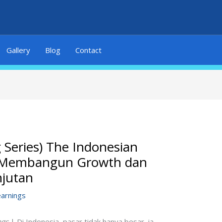
Gallery
Blog
Contact
g Series) The Indonesian
 Membangun Growth dan
njutan
earnings
ngs
| Di Indonesia, pasar tidak hanya besar, ia