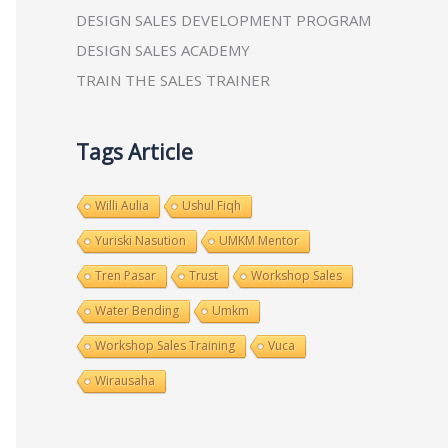
DESIGN SALES DEVELOPMENT PROGRAM
DESIGN SALES ACADEMY
TRAIN THE SALES TRAINER
Tags Article
Willi Aulia
Ushul Fiqh
Yuriski Nasution
UMKM Mentor
Tren Pasar
Trust
Workshop Sales
Water Bending
Umkm
Workshop Sales Training
Vuca
Wirausaha