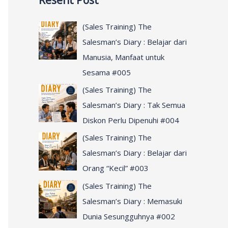
Resent Post
r
c
(Sales Training) The
h
Salesman’s Diary : Belajar dari
f
Manusia, Manfaat untuk
o
Sesama #005
r
(Sales Training) The
:
Salesman’s Diary : Tak Semua
Diskon Perlu Dipenuhi #004
(Sales Training) The
Salesman’s Diary : Belajar dari
Orang “Kecil” #003
(Sales Training) The
Salesman’s Diary : Memasuki
Dunia Sesungguhnya #002