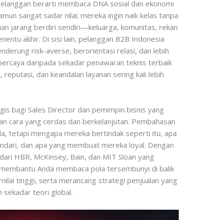
elanggan berarti membaca DNA sosial dan ekonomi
amun sangat sadar nilai; mereka ingin naik kelas tanpa
n jarang berdiri sendiri—keluarga, komunitas, rekan
enentu akhir. Di sisi lain, pelanggan B2B Indonesia
derung risk-averse, berorientasi relasi, dan lebih
percaya daripada sekadar penawaran teknis terbaik
 reputasi, dan keandalan layanan sering kali lebih
tegis bagi Sales Director dan pemimpin bisnis yang
gan cara yang cerdas dan berkelanjutan. Pembahasan
a, tetapi mengapa mereka bertindak seperti itu, apa
indari, dan apa yang membuat mereka loyal. Dengan
ari HBR, McKinsey, Bain, dan MIT Sloan yang
kan membantu Anda membaca pola tersembunyi di balik
ilai tinggi, serta merancang strategi penjualan yang
 sekadar teori global.