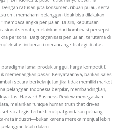
l. Dengan ratusan juta konsumen, ribuan pulau, serta
strem, memahami pelanggan tidak bisa dilakukan
 membaca angka penjualan. Di sini, keputusan
ka rasional semata, melainkan dari kombinasi persepsi
akna personal. Bagi organisasi penjualan, terutama di
pleksitas ini berarti merancang strategi di atas
paradigma lama: produk unggul, harga kompetitif,
tuk memenangkan pasar. Kenyataannya, bahkan Sales
umbuh secara berkelanjutan jika tidak memiliki market
ana pelanggan Indonesia berpikir, membandingkan,
oyalitas. Harvard Business Review menegaskan
ata, melainkan “unique human truth that drives
 aset strategis terbukti melipatgandakan peluang
a-rata industri—bukan karena mereka menjual lebih
pelanggan lebih dalam.