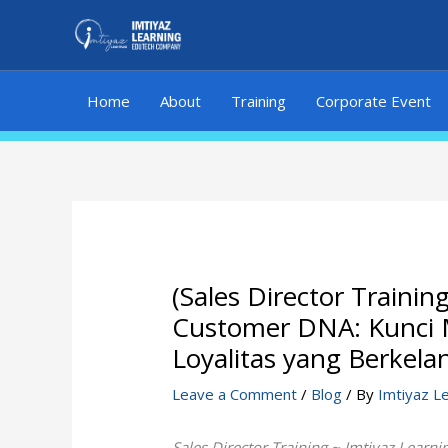
Skip
to
content
Home
About
Training
Corporate Event
(Sales Director Trainin
Customer DNA: Kunci
Loyalitas yang Berkela
Leave a Comment
/
Blog
/ By
Imtiyaz L
Sales Director Training ~ Imtiyaz Learni