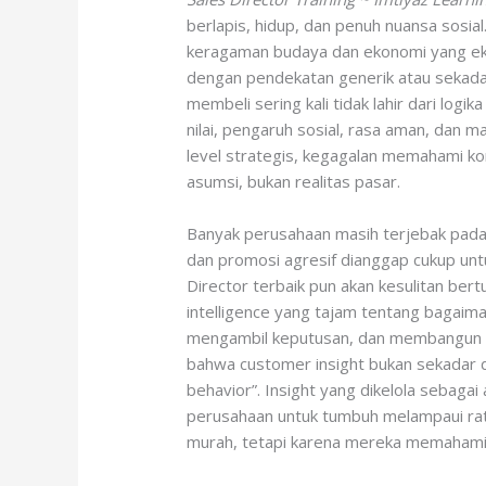
berlapis, hidup, dan penuh nuansa sosia
keragaman budaya dan ekonomi yang ek
dengan pendekatan generik atau sekadar
membeli sering kali tidak lahir dari logi
nilai, pengaruh sosial, rasa aman, dan m
level strategis, kegagalan memahami kom
asumsi, bukan realitas pasar.
Banyak perusahaan masih terjebak pada 
dan promosi agresif dianggap cukup un
Director terbaik pun akan kesulitan bert
intelligence yang tajam tentang bagaim
mengambil keputusan, dan membangun l
bahwa customer insight bukan sekadar d
behavior”. Insight yang dikelola sebagai
perusahaan untuk tumbuh melampaui rat
murah, tetapi karena mereka memahami 