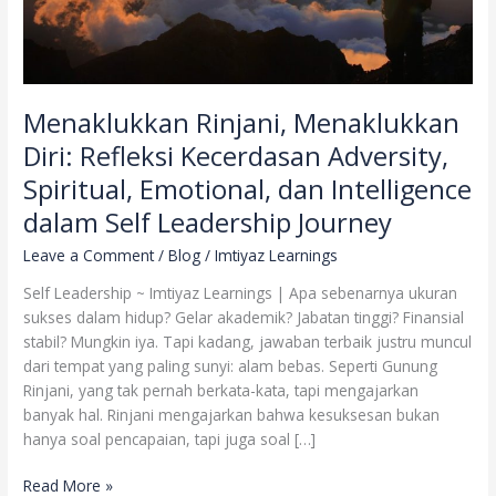
dan
Intelligence
dalam
Self
Leadership
Menaklukkan Rinjani, Menaklukkan
Journey
Diri: Refleksi Kecerdasan Adversity,
Spiritual, Emotional, dan Intelligence
dalam Self Leadership Journey
Leave a Comment
/
Blog
/
Imtiyaz Learnings
Self Leadership ~ Imtiyaz Learnings | Apa sebenarnya ukuran
sukses dalam hidup? Gelar akademik? Jabatan tinggi? Finansial
stabil? Mungkin iya. Tapi kadang, jawaban terbaik justru muncul
dari tempat yang paling sunyi: alam bebas. Seperti Gunung
Rinjani, yang tak pernah berkata-kata, tapi mengajarkan
banyak hal. Rinjani mengajarkan bahwa kesuksesan bukan
hanya soal pencapaian, tapi juga soal […]
Read More »